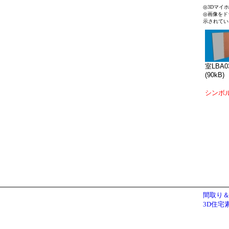
◎3Dマイ
◎画像をド
示されてい
室LBA0
(90kB)
シンボ
間取り＆
3D住宅