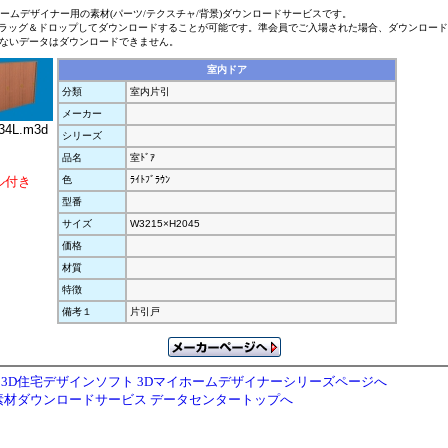
ホームデザイナー用の素材(パーツ/テクスチャ/背景)ダウンロードサービスです。
ラッグ＆ドロップしてダウンロードすることが可能です。準会員でご入場された場合、ダウンロー
ないデータはダウンロードできません。
室内ドア
分類
室内片引
メーカー
34L.m3d
シリーズ
品名
室ﾄﾞｱ
ル付き
色
ﾗｲﾄﾌﾞﾗｳﾝ
型番
サイズ
W3215×H2045
価格
材質
特徴
備考１
片引戸
3D住宅デザインソフト 3Dマイホームデザイナーシリーズページへ
素材ダウンロードサービス データセンタートップへ