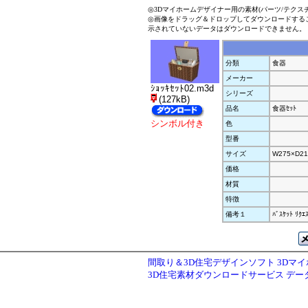
◎3Dマイホームデザイナー用の素材(パーツ/テクス
◎画像をドラッグ＆ドロップしてダウンロードする
示されていないデータはダウンロードできません。
分類
食器
メーカー
ｼｮｯｷｾｯﾄ02.m3d
シリーズ
(127kB)
品名
食器ｾｯﾄ
シンボル付き
色
型番
サイズ
W275×D21
価格
材質
特徴
備考１
ﾊﾞｽｹｯﾄ ﾘｸｴ
間取り＆3D住宅デザインソフト 3Dマ
3D住宅素材ダウンロードサービス デ