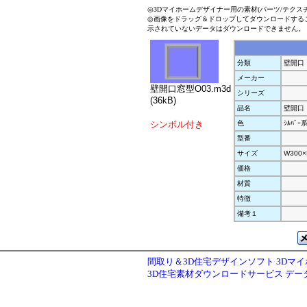
◎3Dマイホームデザイナー用の素材(パーツ/テクス
◎画像をドラッグ＆ドロップしてダウンロードする
示されていないデータはダウンロードできません。
分類
壁開口
メーカー
壁開口窓型O03.m3d
シリーズ
(36kB)
品名
壁開口
シンボル付き
色
ｼﾙﾊﾞｰ
型番
サイズ
W300×
価格
材質
特徴
備考１
間取り＆3D住宅デザインソフト 3Dマ
3D住宅素材ダウンロードサービス デ