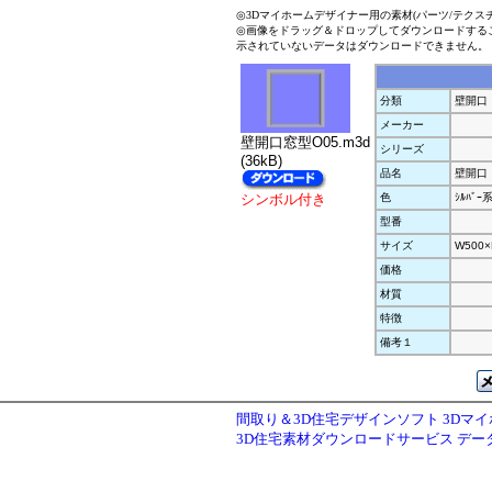
◎3Dマイホームデザイナー用の素材(パーツ/テクス
◎画像をドラッグ＆ドロップしてダウンロードする
示されていないデータはダウンロードできません。
分類
壁開口
メーカー
壁開口窓型O05.m3d
シリーズ
(36kB)
品名
壁開口
シンボル付き
色
ｼﾙﾊﾞｰ
型番
サイズ
W500×
価格
材質
特徴
備考１
間取り＆3D住宅デザインソフト 3Dマ
3D住宅素材ダウンロードサービス デ