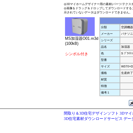
◎3Dマイホームデザイナー用の素材(パーツ/テクス
◎画像をドラッグ＆ドロップしてダウンロードする
示されていないデータはダウンロードできません。
分類
空調機器
メーカー
パナソニ
MS加湿器O01.m3d
シリーズ
(100kB)
品名
加湿器
シンボル付き
色
S ﾌﾞﾗｲﾄｼ
型番
サイズ
W370×D
価格
生産終了
材質
特徴
備考１
間取り＆3D住宅デザインソフト 3Dマ
3D住宅素材ダウンロードサービス デ