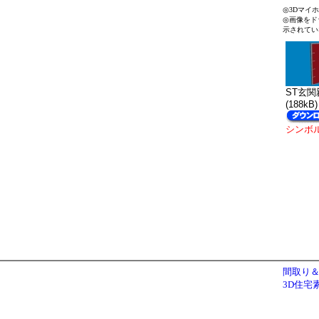
◎3Dマイ
◎画像をド
示されてい
ST玄関親
(188kB)
シンボ
間取り＆
3D住宅