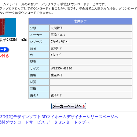
ホームデザイナー用の素材(パーツ/テクスチャ/背景)ダウンロードサービスです。
ラッグ＆ドロップしてダウンロードすることが可能です。準会員でご入場された場合、ダウンロー
ないデータはダウンロードできません。
玄関ドア
分類
玄関親子
メーカー
三協アルミ
子O035L.m3d
シリーズ
ﾗﾌｫｰｽ / ﾓﾀﾞｰﾆ
品名
玄関ﾄﾞｱ
ル付き
色
ﾗｲﾝﾚｯﾄﾞ
型番
サイズ
W1235×H2330
価格
生産終了
材質
特徴
備考１
親子ﾄﾞｱ
3D住宅デザインソフト 3Dマイホームデザイナーシリーズページへ
素材ダウンロードサービス データセンタートップへ