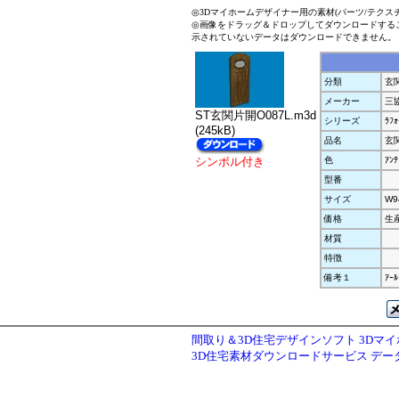
◎3Dマイホームデザイナー用の素材(パーツ/テクス
◎画像をドラッグ＆ドロップしてダウンロードする
示されていないデータはダウンロードできません。
分類
玄
メーカー
三
ST玄関片開O087L.m3d
シリーズ
ﾗﾌｫ
(245kB)
品名
玄関
シンボル付き
色
ｱﾝﾃ
型番
サイズ
W9
価格
生
材質
特徴
備考１
ｱｰ
間取り＆3D住宅デザインソフト 3Dマ
3D住宅素材ダウンロードサービス デ