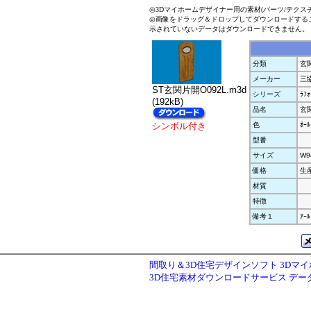
◎3Dマイホームデザイナー用の素材(パーツ/テクス
◎画像をドラッグ＆ドロップしてダウンロードする
示されていないデータはダウンロードできません。
分類
玄
メーカー
三
ST玄関片開O092L.m3d
シリーズ
ﾗﾌｫ
(192kB)
品名
玄関
シンボル付き
色
ｵｰﾙ
型番
サイズ
W9
価格
生
材質
特徴
備考１
ｱｰ
間取り＆3D住宅デザインソフト 3Dマ
3D住宅素材ダウンロードサービス デ