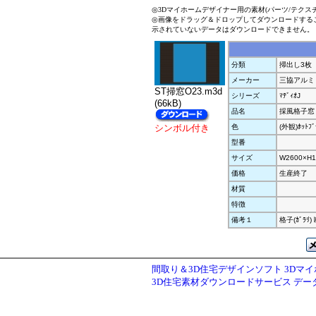
◎3Dマイホームデザイナー用の素材(パーツ/テクス
◎画像をドラッグ＆ドロップしてダウンロードする
示されていないデータはダウンロードできません。
分類
掃出し3枚
メーカー
三協アルミ
ST掃窓O23.m3d
シリーズ
ﾏﾃﾞｨｵJ
(66kB)
品名
採風格子窓 
シンボル付き
色
(外観)ﾎｯﾄﾌﾞ
型番
サイズ
W2600×H1
価格
生産終了
材質
特徴
備考１
格子(ｶﾞﾗﾘ
間取り＆3D住宅デザインソフト 3Dマ
3D住宅素材ダウンロードサービス デ