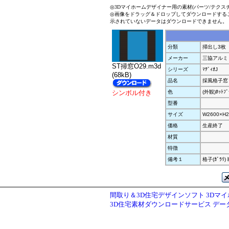
◎3Dマイホームデザイナー用の素材(パーツ/テクス
◎画像をドラッグ＆ドロップしてダウンロードする
示されていないデータはダウンロードできません。
分類
掃出し3枚
メーカー
三協アルミ
ST掃窓O29.m3d
シリーズ
ﾏﾃﾞｨｵJ
(68kB)
品名
採風格子窓 
シンボル付き
色
(外観)ﾎｯﾄﾌﾞ
型番
サイズ
W2600×H2
価格
生産終了
材質
特徴
備考１
格子(ｶﾞﾗﾘ
間取り＆3D住宅デザインソフト 3Dマ
3D住宅素材ダウンロードサービス デ