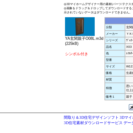
◎3Dマイホームデザイナー用の素材(パーツ/テクス
◎画像をドラッグ＆ドロップしてダウンロードする
示されていないデータはダウンロードできません。
分類
玄関
メーカー
ＹＫ
YA玄関親子O08L.m3d
シリーズ
ｳﾞｪﾅ
(225kB)
品名
X03
シンボル付き
色
ﾚｱﾙﾁ
型番
サイズ
W12
価格
生産
材質
思い
特徴
仕上
備考１
親子
間取り＆3D住宅デザインソフト 3Dマ
3D住宅素材ダウンロードサービス デ