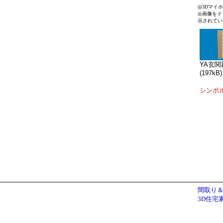
◎3Dマイ
◎画像をド
示されてい
YA玄関親
(197kB)
シンボ
間取り＆
3D住宅