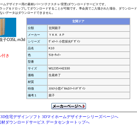
ホームデザイナー用の素材(パーツ/テクスチャ/背景)ダウンロードサービスです。
ラッグ＆ドロップしてダウンロードすることが可能です。準会員でご入場された場合、ダウンロー
ないデータはダウンロードできません。
玄関ドア
分類
玄関親子
メーカー
ＹＫＫ ＡＰ
子O35L.m3d
シリーズ
ｳﾞｪﾅｰﾄ 小窓採光ﾃﾞｻﾞｲﾝ
品名
K10
ル付き
色
ﾗｽﾀｰﾁｪﾘｰ
型番
サイズ
W1235×H2330
価格
生産終了
材質
特徴
ｽｸｴｱ小窓ﾊﾟﾈﾙのﾂｰﾄﾝﾃﾞｻﾞｲﾝ
備考１
親子
3D住宅デザインソフト 3Dマイホームデザイナーシリーズページへ
素材ダウンロードサービス データセンタートップへ