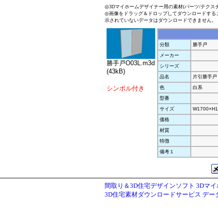
◎3Dマイホームデザイナー用の素材(パーツ/テクス
◎画像をドラッグ＆ドロップしてダウンロードする
示されていないデータはダウンロードできません。
分類
勝手戸
メーカー
勝手戸O03L.m3d
シリーズ
(43kB)
品名
片引勝手戸
シンボル付き
色
白系
型番
サイズ
W1700×H1
価格
材質
特徴
備考１
間取り＆3D住宅デザインソフト 3Dマ
3D住宅素材ダウンロードサービス デ