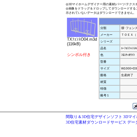
◎3Dマイホームデザイナー用の素材(パーツ/テクス
◎画像をドラッグ＆ドロップしてダウンロードする
示されていないデータはダウンロードできません。
分類
塀･フェン
メーカー
ＴＯＥＸ（
TXﾌｪﾝｽO04.m3d
シリーズ
(116kB)
品名
ﾕｰﾌｫｽﾌｪﾝｽ
シンボル付き
色
ﾌﾛｽﾃｨﾎﾜｲﾄ
型番
サイズ
W1000×D3
価格
生産終了
材質
特徴
備考１
間取り＆3D住宅デザインソフト 3Dマ
3D住宅素材ダウンロードサービス デ