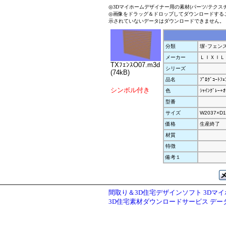
◎3Dマイホームデザイナー用の素材(パーツ/テクス
◎画像をドラッグ＆ドロップしてダウンロードする
示されていないデータはダウンロードできません。
分類
塀･フェン
メーカー
ＬＩＸＩＬ
TXﾌｪﾝｽO07.m3d
シリーズ
(74kB)
品名
ﾌﾟﾛｸﾞｺｰﾄﾌ
シンボル付き
色
ｼｬｲﾝｸﾞﾚｰ+ｵ
型番
サイズ
W2037×D1
価格
生産終了
材質
特徴
備考１
間取り＆3D住宅デザインソフト 3Dマ
3D住宅素材ダウンロードサービス デ