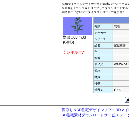
◎3Dマイホームデザイナー用の素材(パーツ/テクス
◎画像をドラッグ＆ドロップしてダウンロードする
示されていないデータはダウンロードできません。
分類
花壇
メーカー
野菜O03.m3d
シリーズ
(64kB)
品名
家庭菜園
シンボル付き
色
型番
サイズ
W245×D21
価格
材質
特徴
備考１
ﾋﾟｰﾏﾝ
間取り＆3D住宅デザインソフト 3Dマ
3D住宅素材ダウンロードサービス デ