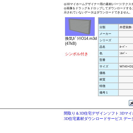
◎3Dマイホームデザイナー用の素材(パーツ/テクス
◎画像をドラッグ＆ドロップしてダウンロードする
示されていないデータはダウンロードできません。
分類
外壁装飾
メーカー
換気ｶﾞﾗﾘO14.m3d
シリーズ
(47kB)
品名
ﾙｰﾊﾞｰ
シンボル付き
色
ｼﾙﾊﾞｰ
型番
サイズ
W740×D1
価格
材質
特徴
備考１
間取り＆3D住宅デザインソフト 3Dマ
3D住宅素材ダウンロードサービス デ