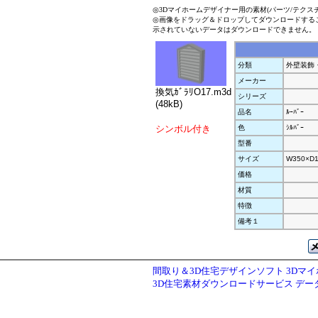
◎3Dマイホームデザイナー用の素材(パーツ/テクス
◎画像をドラッグ＆ドロップしてダウンロードする
示されていないデータはダウンロードできません。
分類
外壁装飾
メーカー
換気ｶﾞﾗﾘO17.m3d
シリーズ
(48kB)
品名
ﾙｰﾊﾞｰ
シンボル付き
色
ｼﾙﾊﾞｰ
型番
サイズ
W350×D1
価格
材質
特徴
備考１
間取り＆3D住宅デザインソフト 3Dマ
3D住宅素材ダウンロードサービス デ