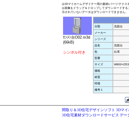
◎3Dマイホームデザイナー用の素材(パーツ/テクス
◎画像をドラッグ＆ドロップしてダウンロードする
示されていないデータはダウンロードできません。
分類
洗面台
メーカー
ｾﾝﾒﾝ台O02.m3d
シリーズ
(66kB)
品名
洗面台
シンボル付き
色
白系
型番
サイズ
W900×D53
価格
材質
特徴
備考１
間取り＆3D住宅デザインソフト 3Dマ
3D住宅素材ダウンロードサービス デ