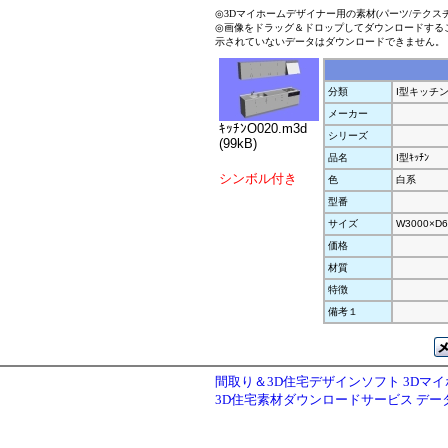
◎3Dマイホームデザイナー用の素材(パーツ/テクス
◎画像をドラッグ＆ドロップしてダウンロードする
示されていないデータはダウンロードできません。
分類
I型キッチ
メーカー
ｷｯﾁﾝO020.m3d
シリーズ
(99kB)
品名
I型ｷｯﾁﾝ
シンボル付き
色
白系
型番
サイズ
W3000×D6
価格
材質
特徴
備考１
間取り＆3D住宅デザインソフト 3Dマ
3D住宅素材ダウンロードサービス デ