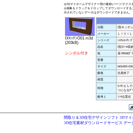
◎3Dマイホームデザイナー用の素材(パーツ/テクス
◎画像をドラッグ＆ドロップしてダウンロードする
示されていないデータはダウンロードできません。
分類
I型キッチ
メーカー
ＬＩＸＩＬ
IXｷｯﾁﾝO01.m3d
シリーズ
ｼｽﾃﾑｷｯﾁﾝ ｸ
(203kB)
品名
I型2ﾄｰﾙ収納
シンボル付き
色
扉:R8M(ｾﾞﾌ
型番
サイズ
W3480×D6
価格
生産終了
材質
ｷｯﾁﾝとし
特徴
つになるﾃﾞｻ
備考１
ｼﾝｸ位置右
間取り＆3D住宅デザインソフト 3Dマ
3D住宅素材ダウンロードサービス デ