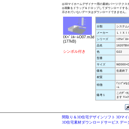
◎3Dマイホームデザイナー用の素材(パーツ/テクス
◎画像をドラッグ＆ドロップしてダウンロードする
示されていないデータはダウンロードできません。
分類
システムバ
メーカー
ＬＩＸＩ
IXﾊﾞｽﾙｰﾑO07.m3d
シリーズ
ｼｽﾃﾑﾊﾞｽ
(177kB)
品名
1620TB
シンボル付き
色
G22
型番
サイズ
W2000×
価格
生産終了
材質
｢ｼﾝﾌﾟﾙ
特徴
ｰﾑ
このﾃﾞ
備考１
ます ﾏﾆ
間取り＆3D住宅デザインソフト 3Dマ
3D住宅素材ダウンロードサービス デ