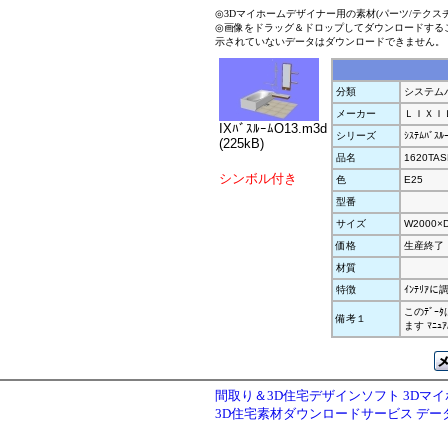
◎3Dマイホームデザイナー用の素材(パーツ/テクス
◎画像をドラッグ＆ドロップしてダウンロードする
示されていないデータはダウンロードできません。
分類
システムバ
メーカー
ＬＩＸＩ
IXﾊﾞｽﾙｰﾑO13.m3d
シリーズ
ｼｽﾃﾑﾊﾞｽ
(225kB)
品名
1620TAS
シンボル付き
色
E25
型番
サイズ
W2000×
価格
生産終了
材質
特徴
ｲﾝﾃﾘｱ
このﾃﾞ
備考１
ます ﾏﾆ
間取り＆3D住宅デザインソフト 3Dマ
3D住宅素材ダウンロードサービス デ