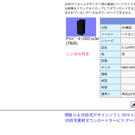
◎3Dマイホームデザイナー用の素材(パーツ/テクス
◎画像をドラッグ＆ドロップしてダウンロードする
示されていないデータはダウンロードできません。
分類
AV機器
メーカー
パイオニ
PIｽﾋﾟｰｶｰO03.m3d
シリーズ
(79kB)
品名
5.1chｻﾗｳ
シンボル付き
色
黒
型番
サイズ
W80×D82
価格
材質
特徴
備考１
商品は2点
間取り＆3D住宅デザインソフト 3Dマ
3D住宅素材ダウンロードサービス デ