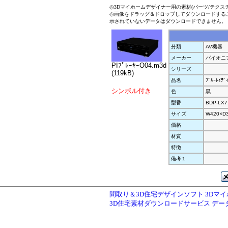
◎3Dマイホームデザイナー用の素材(パーツ/テクス
◎画像をドラッグ＆ドロップしてダウンロードする
示されていないデータはダウンロードできません。
分類
AV機器
メーカー
パイオニ
PIﾌﾟﾚｰﾔｰO04.m3d
シリーズ
(119kB)
品名
ﾌﾞﾙｰﾚｲﾃﾞ
シンボル付き
色
黒
型番
BDP-LX7
サイズ
W420×D
価格
材質
特徴
備考１
間取り＆3D住宅デザインソフト 3Dマ
3D住宅素材ダウンロードサービス デ