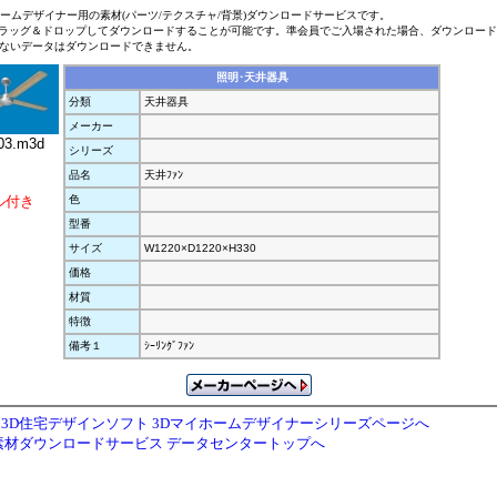
ホームデザイナー用の素材(パーツ/テクスチャ/背景)ダウンロードサービスです。
ラッグ＆ドロップしてダウンロードすることが可能です。準会員でご入場された場合、ダウンロー
ないデータはダウンロードできません。
照明･天井器具
分類
天井器具
メーカー
03.m3d
シリーズ
品名
天井ﾌｧﾝ
ル付き
色
型番
サイズ
W1220×D1220×H330
価格
材質
特徴
備考１
ｼｰﾘﾝｸﾞﾌｧﾝ
3D住宅デザインソフト 3Dマイホームデザイナーシリーズページへ
素材ダウンロードサービス データセンタートップへ