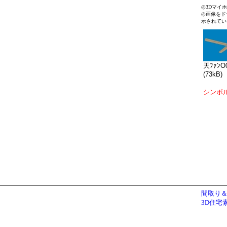
◎3Dマイ
◎画像をド
示されてい
天ﾌｧﾝO
(73kB)
シンボ
間取り＆
3D住宅