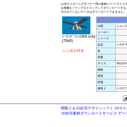
◎3Dマイホームデザイナー用の素材(パーツ/テクス
◎画像をドラッグ＆ドロップしてダウンロードする
示されていないデータはダウンロードできません。
分類
シャン
メーカー
ｼｰﾘﾝｸﾞﾌｧﾝO04.m3d
シリーズ
(75kB)
品名
ｼｰﾘﾝｸﾞﾗ
シンボル付き
色
型番
サイズ
W1070
価格
材質
特徴
備考１
ｼｰﾘﾝｸﾞﾌ
間取り＆3D住宅デザインソフト 3Dマ
3D住宅素材ダウンロードサービス デ