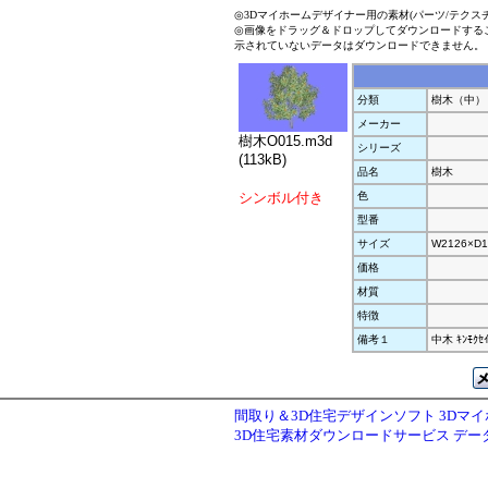
◎3Dマイホームデザイナー用の素材(パーツ/テクス
◎画像をドラッグ＆ドロップしてダウンロードする
示されていないデータはダウンロードできません。
分類
樹木（中）
メーカー
樹木O015.m3d
シリーズ
(113kB)
品名
樹木
シンボル付き
色
型番
サイズ
W2126×D1
価格
材質
特徴
備考１
中木 ｷﾝﾓｸｾ
間取り＆3D住宅デザインソフト 3Dマ
3D住宅素材ダウンロードサービス デ