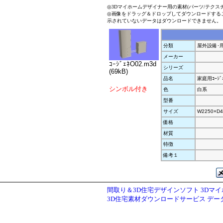
◎3Dマイホームデザイナー用の素材(パーツ/テクス
◎画像をドラッグ＆ドロップしてダウンロードする
示されていないデータはダウンロードできません。
分類
屋外設備･
メーカー
ｺｰｼﾞｪﾈO02.m3d
シリーズ
(69kB)
品名
家庭用ｺｰｼﾞｪ
シンボル付き
色
白系
型番
サイズ
W2250×D4
価格
材質
特徴
備考１
間取り＆3D住宅デザインソフト 3Dマ
3D住宅素材ダウンロードサービス デ