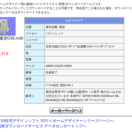
ホームデザイナー用の素材(パーツ/テクスチャ/背景)ダウンロードサービスです。
ラッグ＆ドロップしてダウンロードすることが可能です。準会員でご入場された場合、ダウンロー
ないデータはダウンロードできません。
エクステリア
分類
屋外設備･用品
メーカー
パナソニック
暖房O16.m3d
シリーズ
品名
自然冷媒(CO2)ﾋｰﾄﾎﾟﾝﾌﾟ給湯機 ｴｺｷｭｰﾄ ﾋｰﾄﾎﾟﾝﾌﾟﾕﾆｯﾄ
ル付き
色
型番
サイズ
W883×D345×H690
価格
生産終了
材質
特徴
ﾊﾟﾜﾌﾙ高圧 薄型ﾌﾙｵｰﾄ
屋外設置用 ｻｲｽﾞの幅には配管ｶﾊﾞｰと取手 奥行きには土台
備考１
が含まれています 本体ｻｲｽﾞ:W780×H690×D289mm HE-
WU46BQS HE-WU46BQのﾋｰﾄﾎﾟﾝﾌﾟﾕﾆｯﾄです
3D住宅デザインソフト 3Dマイホームデザイナーシリーズページへ
素材ダウンロードサービス データセンタートップへ