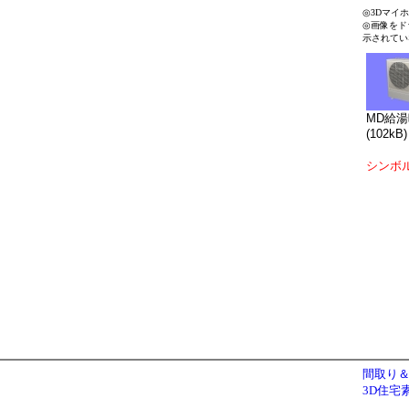
◎3Dマイ
◎画像をド
示されてい
MD給湯
(102kB)
シンボ
間取り＆
3D住宅