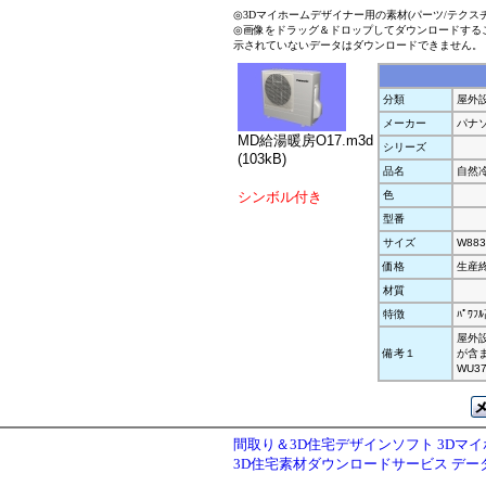
◎3Dマイホームデザイナー用の素材(パーツ/テクス
◎画像をドラッグ＆ドロップしてダウンロードする
示されていないデータはダウンロードできません。
分類
屋外
メーカー
パナ
MD給湯暖房O17.m3d
シリーズ
(103kB)
品名
自然冷媒
シンボル付き
色
型番
サイズ
W883
価格
生産
材質
特徴
ﾊﾟﾜﾌ
屋外設
備考１
が含ま
WU37
間取り＆3D住宅デザインソフト 3Dマ
3D住宅素材ダウンロードサービス デ