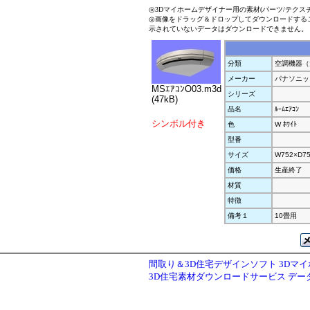
◎3Dマイホームデザイナー用の素材(パーツ/テクス
◎画像をドラッグ＆ドロップしてダウンロードする
示されていないデータはダウンロードできません。
分類
空調機器（
メーカー
パナソニッ
MSｴｱｺﾝO03.m3d
シリーズ
(47kB)
品名
ﾙｰﾑｴｱｺﾝ
シンボル付き
色
W ﾎﾜｲﾄ
型番
サイズ
W752×D75
価格
生産終了
材質
特徴
備考１
10畳用
間取り＆3D住宅デザインソフト 3Dマ
3D住宅素材ダウンロードサービス デ