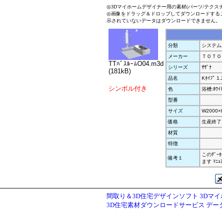
◎3Dマイホームデザイナー用の素材(パーツ/テクス
◎画像をドラッグ＆ドロップしてダウンロードする
示されていないデータはダウンロードできません。
分類
システム
メーカー
ＴＯＴＯ
TTﾊﾞｽﾙｰﾑO04.m3d
シリーズ
ｻｻﾞﾅ
(181kB)
品名
Kﾀｲﾌﾟ 1
シンボル付き
色
浴槽:ﾎﾜｲﾄ
型番
サイズ
W2000×
価格
生産終了
材質
特徴
このﾃﾞ
備考１
ます ﾏ
間取り＆3D住宅デザインソフト 3Dマ
3D住宅素材ダウンロードサービス デ