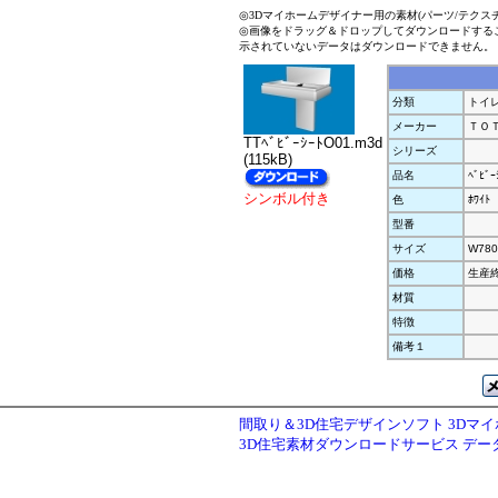
◎3Dマイホームデザイナー用の素材(パーツ/テクス
◎画像をドラッグ＆ドロップしてダウンロードする
示されていないデータはダウンロードできません。
分類
トイ
メーカー
ＴＯ
TTﾍﾞﾋﾞｰｼｰﾄO01.m3d
シリーズ
(115kB)
品名
ﾍﾞﾋﾞｰ
シンボル付き
色
ﾎﾜｲﾄ
型番
サイズ
W780
価格
生産
材質
特徴
備考１
間取り＆3D住宅デザインソフト 3Dマ
3D住宅素材ダウンロードサービス デ