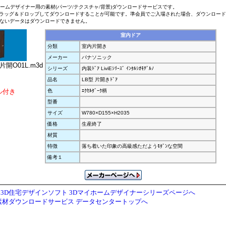
ホームデザイナー用の素材(パーツ/テクスチャ/背景)ダウンロードサービスです。
ラッグ＆ドロップしてダウンロードすることが可能です。準会員でご入場された場合、ダウンロー
ないデータはダウンロードできません。
室内ドア
分類
室内片開き
メーカー
パナソニック
片開O01L.m3d
シリーズ
内装ﾄﾞｱ LiviEｼﾘｰｽﾞ ｲﾝﾀﾙｼｵﾓﾃﾞﾙﾉ
品名
LB型 片開きﾄﾞｱ
ル付き
色
ｴｸｾﾙﾀﾞｰｸ柄
型番
サイズ
W780×D155×H2035
価格
生産終了
材質
特徴
落ち着いた印象の高級感ただようﾓﾀﾞﾝな空間
備考１
3D住宅デザインソフト 3Dマイホームデザイナーシリーズページへ
素材ダウンロードサービス データセンタートップへ