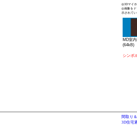
◎3Dマイ
◎画像をド
示されてい
MD室内
(64kB)
シンボ
間取り＆
3D住宅