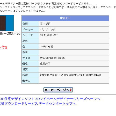
ホームデザイナー用の素材(パーツ/テクスチャ/背景)ダウンロードサービスです。
ラッグ＆ドロップしてダウンロードすることが可能です。準会員でご入場された場合、ダウンロー
ないデータはダウンロードできません。
室内ドア
分類
室内折戸
メーカー
パナソニック
折戸O03.m3d
シリーズ
ｸﾛｰｾﾞｯﾄ扉 ﾚｾﾝﾃ
品名
ル付き
色
ｴｸｾﾙﾀﾞｰｸ柄
型番
サイズ
W1708×D85×H2035
価格
生産終了
材質
特徴
2枚折れ戸をｽﾗｲﾄﾞさせて開閉するｸﾛｰｾﾞｯﾄ用の扉ﾕﾆｯﾄ
備考１
3D住宅デザインソフト 3Dマイホームデザイナーシリーズページへ
素材ダウンロードサービス データセンタートップへ