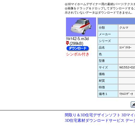
◎3Dマイホームデザイナー用の素材(パーツ/テクス
◎画像をドラッグ＆ドロップしてダウンロードする
示されていないデータはダウンロードできません。
分類
クルマ
メーカー
ｸﾙﾏ42-5.m3d
シリーズ
(299kB)
品名
ｺﾝﾊﾞｸﾄｶｰ
シンボル付き
色
型番
サイズ
W1552×D2
価格
材質
特徴
備考１
ﾘｸｴｽﾄﾃﾞｰﾀ
間取り＆3D住宅デザインソフト 3Dマ
3D住宅素材ダウンロードサービス デ