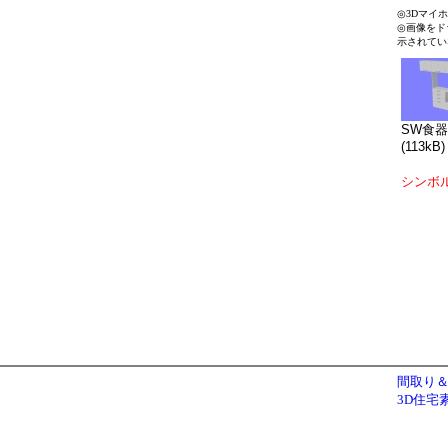
◎3Dマイ
◎画像をド
示されてい
SW食器
(113kB)
シンボ
間取り＆
3D住宅