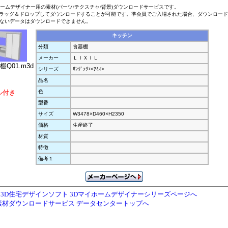
ホームデザイナー用の素材(パーツ/テクスチャ/背景)ダウンロードサービスです。
ラッグ＆ドロップしてダウンロードすることが可能です。準会員でご入場された場合、ダウンロー
ないデータはダウンロードできません。
キッチン
分類
食器棚
メーカー
ＬＩＸＩＬ
棚Q01.m3d
シリーズ
ｻﾝｳﾞｧﾘｴ<ｱﾐｨ>
品名
ル付き
色
型番
サイズ
W3478×D460×H2350
価格
生産終了
材質
特徴
備考１
3D住宅デザインソフト 3Dマイホームデザイナーシリーズページへ
素材ダウンロードサービス データセンタートップへ