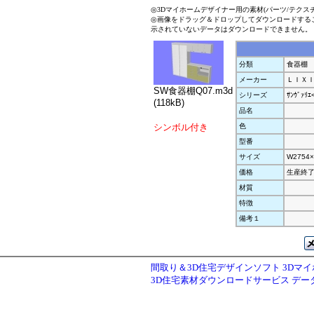
◎3Dマイホームデザイナー用の素材(パーツ/テクス
◎画像をドラッグ＆ドロップしてダウンロードする
示されていないデータはダウンロードできません。
分類
食器棚
メーカー
ＬＩＸ
SW食器棚Q07.m3d
シリーズ
ｻﾝｳﾞｧﾘｴ
(118kB)
品名
シンボル付き
色
型番
サイズ
W2754×
価格
生産終
材質
特徴
備考１
間取り＆3D住宅デザインソフト 3Dマ
3D住宅素材ダウンロードサービス デ