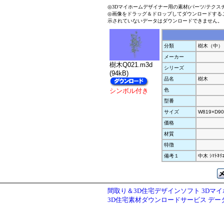
◎3Dマイホームデザイナー用の素材(パーツ/テクス
◎画像をドラッグ＆ドロップしてダウンロードする
示されていないデータはダウンロードできません。
分類
樹木（中）
メーカー
樹木Q021.m3d
シリーズ
(94kB)
品名
樹木
シンボル付き
色
型番
サイズ
W819×D90
価格
材質
特徴
備考１
中木 ｼﾏﾄﾈﾘ
間取り＆3D住宅デザインソフト 3Dマ
3D住宅素材ダウンロードサービス デ