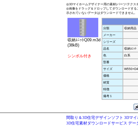
◎3Dマイホームデザイナー用の素材(パーツ/テクス
◎画像をドラッグ＆ドロップしてダウンロードする
示されていないデータはダウンロードできません。
分類
収納用品
メーカー
収納ﾕﾆｯﾄQ09.m3d
シリーズ
(38kB)
品名
収納ﾕﾆｯﾄ
シンボル付き
色
白系
型番
サイズ
W550×D4
価格
材質
特徴
備考１
間取り＆3D住宅デザインソフト 3Dマ
3D住宅素材ダウンロードサービス デ