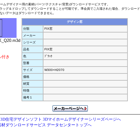
ホームデザイナー用の素材(パーツ/テクスチャ/背景)ダウンロードサービスです。
ラッグ＆ドロップしてダウンロードすることが可能です。準会員でご入場された場合、ダウンロー
ないデータはダウンロードできません。
デザイン窓
分類
FIX窓
メーカー
K_Q20.m3d
シリーズ
品名
FIX窓
ル付き
色
ﾌﾞﾗｯｸ
型番
サイズ
W300×H2070
価格
材質
特徴
備考１
3D住宅デザインソフト 3Dマイホームデザイナーシリーズページへ
素材ダウンロードサービス データセンタートップへ