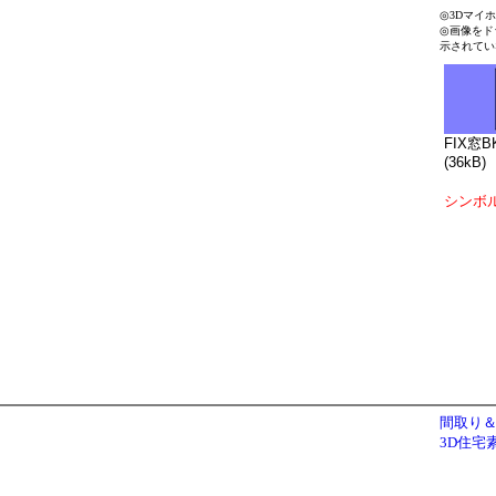
◎3Dマイ
◎画像をド
示されてい
FIX窓B
(36kB)
シンボ
間取り＆
3D住宅