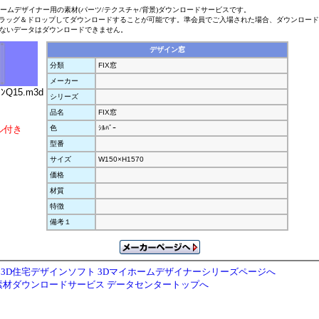
ホームデザイナー用の素材(パーツ/テクスチャ/背景)ダウンロードサービスです。
ラッグ＆ドロップしてダウンロードすることが可能です。準会員でご入場された場合、ダウンロー
ないデータはダウンロードできません。
デザイン窓
分類
FIX窓
メーカー
ﾝQ15.m3d
シリーズ
品名
FIX窓
ル付き
色
ｼﾙﾊﾞｰ
型番
サイズ
W150×H1570
価格
材質
特徴
備考１
3D住宅デザインソフト 3Dマイホームデザイナーシリーズページへ
素材ダウンロードサービス データセンタートップへ