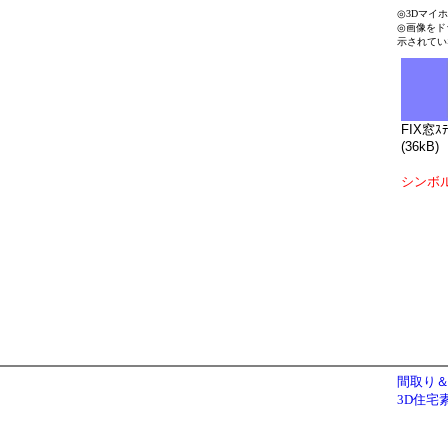
◎3Dマイ
◎画像をド
示されてい
FIX窓ｽﾃ
(36kB)
シンボ
間取り＆
3D住宅