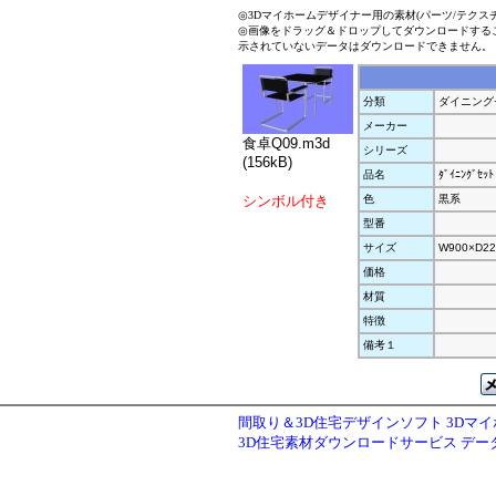
◎3Dマイホームデザイナー用の素材(パーツ/テクス
◎画像をドラッグ＆ドロップしてダウンロードする
示されていないデータはダウンロードできません。
分類
ダイニング
メーカー
食卓Q09.m3d
シリーズ
(156kB)
品名
ﾀﾞｲﾆﾝｸﾞｾｯﾄ
シンボル付き
色
黒系
型番
サイズ
W900×D22
価格
材質
特徴
備考１
間取り＆3D住宅デザインソフト 3Dマ
3D住宅素材ダウンロードサービス デ