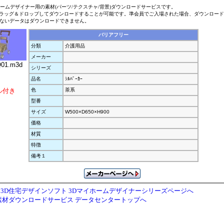
ホームデザイナー用の素材(パーツ/テクスチャ/背景)ダウンロードサービスです。
ラッグ＆ドロップしてダウンロードすることが可能です。準会員でご入場された場合、ダウンロー
ないデータはダウンロードできません。
バリアフリー
分類
介護用品
メーカー
1.m3d
シリーズ
品名
ｼﾙﾊﾞｰｶｰ
ル付き
色
茶系
型番
サイズ
W500×D650×H900
価格
材質
特徴
備考１
3D住宅デザインソフト 3Dマイホームデザイナーシリーズページへ
素材ダウンロードサービス データセンタートップへ