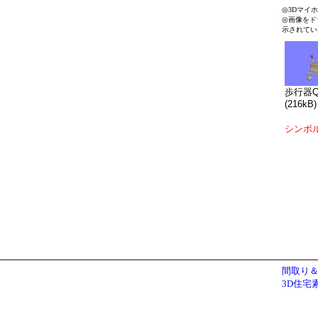
◎3Dマイ
◎画像をド
示されてい
歩行器Q0
(216kB)
シンボ
間取り＆
3D住宅