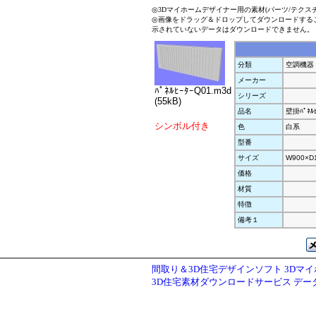
◎3Dマイホームデザイナー用の素材(パーツ/テクス
◎画像をドラッグ＆ドロップしてダウンロードする
示されていないデータはダウンロードできません。
分類
空調機器
メーカー
ﾊﾟﾈﾙﾋｰﾀｰQ01.m3d
シリーズ
(55kB)
品名
壁掛ﾊﾟﾈﾙﾋ
シンボル付き
色
白系
型番
サイズ
W900×D
価格
材質
特徴
備考１
間取り＆3D住宅デザインソフト 3Dマ
3D住宅素材ダウンロードサービス デ