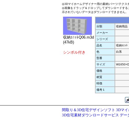
◎3Dマイホームデザイナー用の素材(パーツ/テクス
◎画像をドラッグ＆ドロップしてダウンロードする
示されていないデータはダウンロードできません。
分類
収納用品
メーカー
収納ﾕﾆｯﾄQ06.m3d
シリーズ
(47kB)
品名
収納ﾕﾆｯﾄ
シンボル付き
色
白系
型番
サイズ
W1650×D
価格
材質
特徴
備考１
間取り＆3D住宅デザインソフト 3Dマ
3D住宅素材ダウンロードサービス デ