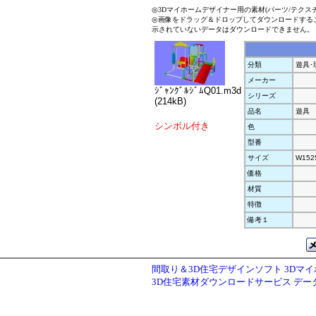
◎3Dマイホームデザイナー用の素材(パーツ/テクス
◎画像をドラッグ＆ドロップしてダウンロードする
示されていないデータはダウンロードできません。
分類
遊具･
メーカー
ｼﾞｬﾝｸﾞﾙｼﾞﾑQ01.m3d
シリーズ
(214kB)
品名
遊具
シンボル付き
色
型番
サイズ
W152
価格
材質
特徴
備考１
間取り＆3D住宅デザインソフト 3Dマ
3D住宅素材ダウンロードサービス デ