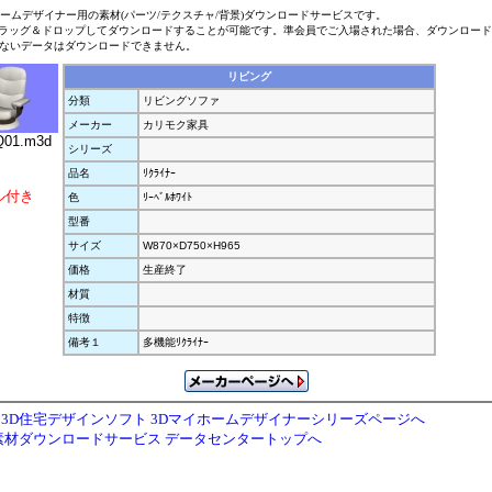
ホームデザイナー用の素材(パーツ/テクスチャ/背景)ダウンロードサービスです。
ラッグ＆ドロップしてダウンロードすることが可能です。準会員でご入場された場合、ダウンロー
ないデータはダウンロードできません。
リビング
分類
リビングソファ
メーカー
カリモク家具
01.m3d
シリーズ
品名
ﾘｸﾗｲﾅｰ
ル付き
色
ﾘｰﾍﾞﾙﾎﾜｲﾄ
型番
サイズ
W870×D750×H965
価格
生産終了
材質
特徴
備考１
多機能ﾘｸﾗｲﾅｰ
3D住宅デザインソフト 3Dマイホームデザイナーシリーズページへ
素材ダウンロードサービス データセンタートップへ