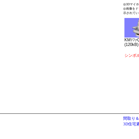
◎3Dマイ
◎画像をド
示されてい
KMｿﾌｧQ
(120kB)
シンボ
間取り＆
3D住宅