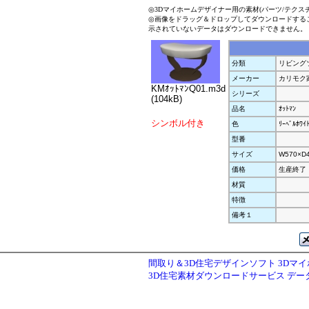
◎3Dマイホームデザイナー用の素材(パーツ/テクス
◎画像をドラッグ＆ドロップしてダウンロードする
示されていないデータはダウンロードできません。
分類
リビング
メーカー
カリモク
KMｵｯﾄﾏﾝQ01.m3d
シリーズ
(104kB)
品名
ｵｯﾄﾏﾝ
シンボル付き
色
ﾘｰﾍﾞﾙﾎﾜｲ
型番
サイズ
W570×D
価格
生産終了
材質
特徴
備考１
間取り＆3D住宅デザインソフト 3Dマ
3D住宅素材ダウンロードサービス デ